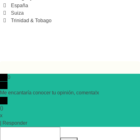
España
Suiza
Trinidad & Tobago
0
Me encantaría conocer tu opinión, comenta!
x
(
)
x
|
Responder