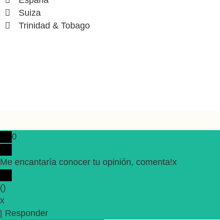
Suiza
Trinidad & Tobago
0
Me encantaría conocer tu opinión, comenta!
x
(
)
x
|
Responder