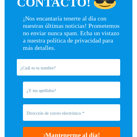
CONTACTO!
¡Nos encantaría tenerte al día con
nuestras últimas noticias! Prometemos
no enviar nunca spam. Echa un vistazo
a nuestra
política de privacidad
para
más detalles.