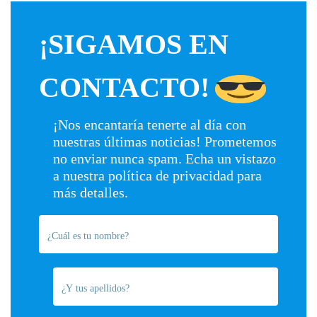
¡SIGAMOS EN
CONTACTO!
¡Nos encantaría tenerte al día con
nuestras últimas noticias! Prometemos
no enviar nunca spam. Echa un vistazo
a nuestra
política de privacidad
para
más detalles.