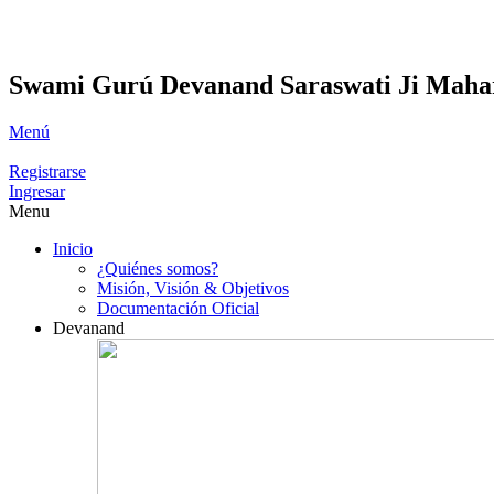
Swami Gurú Devanand Saraswati Ji Maha
Menú
Registrarse
Ingresar
Menu
Inicio
¿Quiénes somos?
Misión, Visión & Objetivos
Documentación Oficial
Devanand