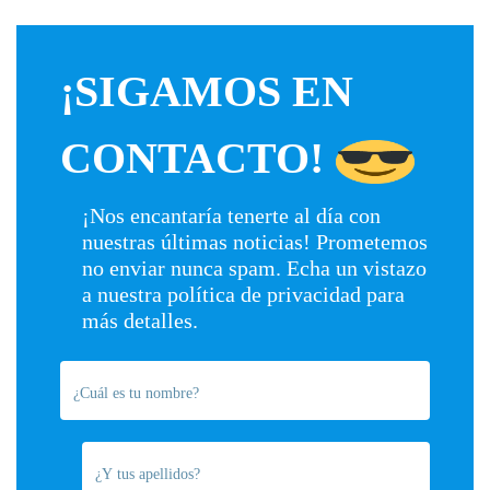
¡SIGAMOS EN
CONTACTO!
¡Nos encantaría tenerte al día con
nuestras últimas noticias! Prometemos
no enviar nunca spam. Echa un vistazo
a nuestra
política de privacidad
para
más detalles.