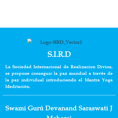
S.I.R.D
La Sociedad Internacional de Realizacion Divina,
se propone conseguir la paz mundial a través de
la paz individual introduciendo el Mantra Yoga
Meditación.
Swami Gurú Devanand Saraswati J