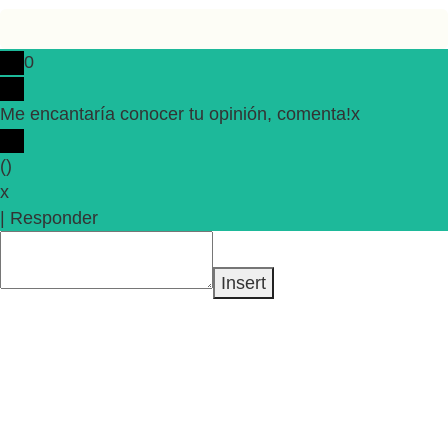
0
Me encantaría conocer tu opinión, comenta!
x
(
)
x
|
Responder
Insert