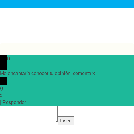
0
Me encantaría conocer tu opinión, comenta!
x
(
)
x
|
Responder
Insert