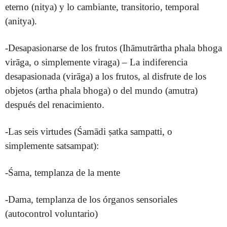
eterno (nitya) y lo cambiante, transitorio, temporal
(anitya).
-Desapasionarse de los frutos (Ihāmutrārtha phala bhoga
virāga, o simplemente viraga) – La indiferencia
desapasionada (virāga) a los frutos, al disfrute de los
objetos (artha phala bhoga) o del mundo (amutra)
después del renacimiento.
-Las seis virtudes (Śamādi ṣatka sampatti, o
simplemente satsampat):
-Śama, templanza de la mente
-Dama, templanza de los órganos sensoriales
(autocontrol voluntario)