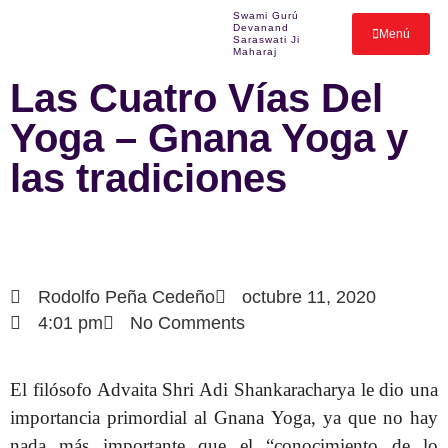
Swami Gurú
Devanand
Menú
Saraswati Ji
Maharaj
Las Cuatro Vías Del
Yoga – Gnana Yoga y
las tradiciones
Rodolfo Peña Cedeño
octubre 11, 2020
4:01 pm
No Comments
El filósofo Advaita Shri Adi Shankaracharya le dio una
importancia primordial al Gnana Yoga, ya que no hay
nada más importante que el “conocimiento de lo