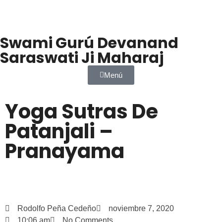
Swami Gurú Devanand
Saraswati Ji Maharaj
Menú
Yoga Sutras De
Patanjali –
Pranayama
Rodolfo Peña Cedeño
noviembre 7, 2020
10:06 am
No Comments