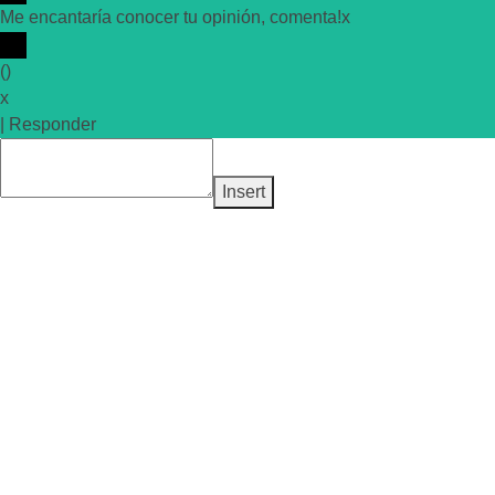
Me encantaría conocer tu opinión, comenta!
x
(
)
x
|
Responder
Insert